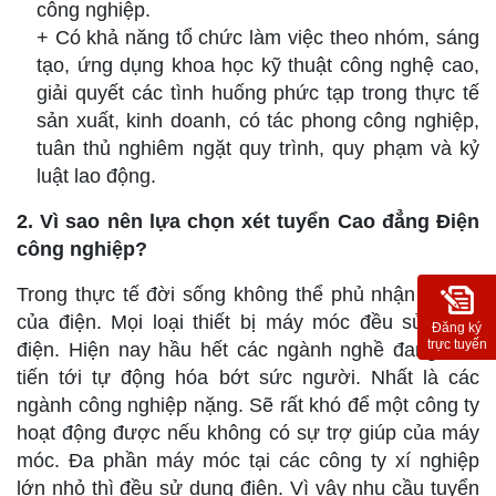
công nghiệp.
+ Có khả năng tổ chức làm việc theo nhóm, sáng
tạo, ứng dụng khoa học kỹ thuật công nghệ cao,
giải quyết các tình huống phức tạp trong thực tế
sản xuất, kinh doanh, có tác phong công nghiệp,
tuân thủ nghiêm ngặt quy trình, quy phạm và kỷ
luật lao động.
2. Vì
sao nên lựa chọn xét tuyển Cao đẳng Điện
công nghiệp?
Trong thực tế đời sống không thể phủ nhận vai trò
của điện. Mọi loại thiết bị máy móc đều sử dụng
Đăng ký
trực tuyến
điện. Hiện nay hầu hết các ngành nghề đang dần
tiến tới tự động hóa bớt sức người. Nhất là các
ngành công nghiệp nặng. Sẽ rất khó để một công ty
hoạt động được nếu không có sự trợ giúp của máy
móc. Đa phần máy móc tại các công ty xí nghiệp
lớn nhỏ thì đều sử dụng điện. Vì vậy nhu cầu tuyển