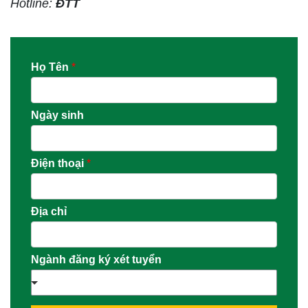
Hotline:
ĐTT
Họ Tên
*
Ngày sinh
Điện thoại
*
Địa chỉ
Ngành đăng ký xét tuyển