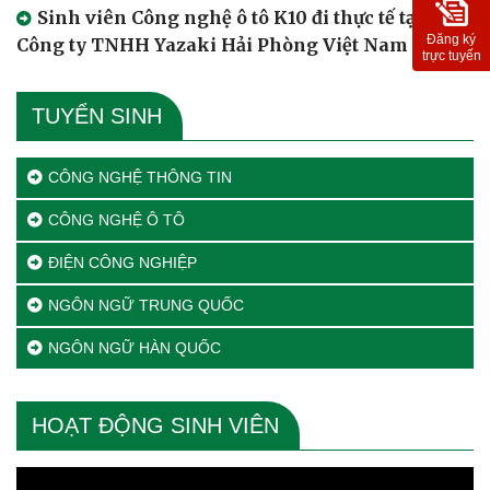
Sinh viên Công nghệ ô tô K10 đi thực tế tại
Đăng ký
Công ty TNHH Yazaki Hải Phòng Việt Nam
trực tuyến
TUYỂN SINH
CÔNG NGHỆ THÔNG TIN
CÔNG NGHỆ Ô TÔ
ĐIỆN CÔNG NGHIỆP
NGÔN NGỮ TRUNG QUỐC
NGÔN NGỮ HÀN QUỐC
HOẠT ĐỘNG SINH VIÊN
Trình