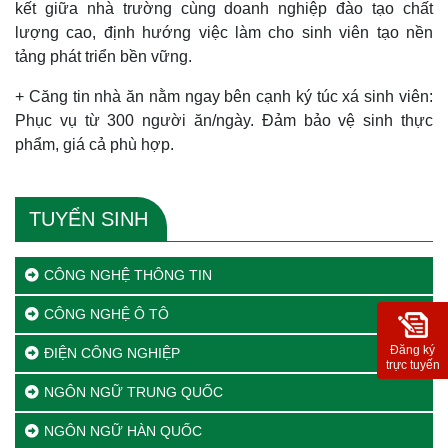
kết giữa nhà trường cùng doanh nghiệp đào tạo chất
lượng cao, định hướng việc làm cho sinh viên tạo nền
tảng phát triển bền vững.
+ Căng tin nhà ăn nằm ngay bên cạnh ký túc xá sinh viên:
Phục vụ từ 300 người ăn/ngày. Đảm bảo vệ sinh thực
phẩm, giá cả phù hợp.
TUYỂN SINH
CÔNG NGHỆ THÔNG TIN
CÔNG NGHỆ Ô TÔ
Đăng ký
ĐIỆN CÔNG NGHIỆP
trực tuyến
NGÔN NGỮ TRUNG QUỐC
NGÔN NGỮ HÀN QUỐC