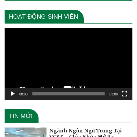
HOẠT ĐỘNG SINH VIÊN
Trình
chơi
Video
00:00
03:09
TIN MỚI
Ngành Ngôn Ngữ Trung Tại
VCST – Chìa Khóa Mở Ra