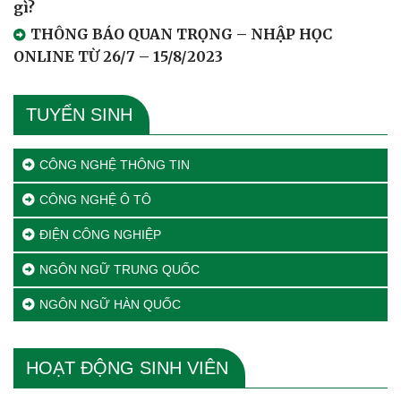
gì?
THÔNG BÁO QUAN TRỌNG – NHẬP HỌC
ONLINE TỪ 26/7 – 15/8/2023
TUYỂN SINH
CÔNG NGHỆ THÔNG TIN
CÔNG NGHỆ Ô TÔ
ĐIỆN CÔNG NGHIỆP
NGÔN NGỮ TRUNG QUỐC
NGÔN NGỮ HÀN QUỐC
HOẠT ĐỘNG SINH VIÊN