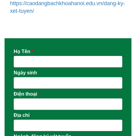
https://caodangbachkhoahanoi.edu.vn/dang-ky-
xet-tuyen/
Họ Tên
*
Ngày sinh
Điện thoại
*
Địa chỉ