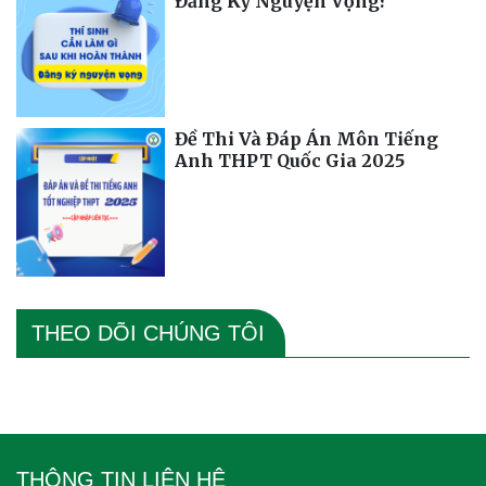
Đăng Ký Nguyện Vọng?
Đề Thi Và Đáp Án Môn Tiếng
Anh THPT Quốc Gia 2025
THEO DÕI CHÚNG TÔI
THÔNG TIN LIÊN HỆ