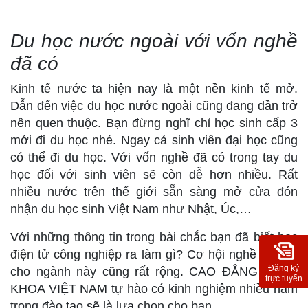
Du học nước ngoài với vốn nghề
đã có
Kinh tế nước ta hiện nay là một nền kinh tế mở.
Dẫn đến việc du học nước ngoài cũng đang dần trở
nên quen thuộc. Bạn đừng nghĩ chỉ học sinh cấp 3
mới đi du học nhé. Ngay cả sinh viên đại học cũng
có thể đi du học. Với vốn nghề đã có trong tay du
học đối với sinh viên sẽ còn dễ hơn nhiều. Rất
nhiều nước trên thế giới sẵn sàng mở cửa đón
nhận du học sinh Việt Nam như Nhật, Úc,…
Với những thông tin trong bài chắc bạn đã biết học
điện tử công nghiệp ra làm gì? Cơ hội nghề nghiệp
Đăng ký
cho ngành này cũng rất rộng. CAO ĐẲNG BÁCH
trực tuyến
KHOA VIỆT NAM tự hào có kinh nghiệm nhiều năm
trong đào tạo sẽ là lựa chọn cho bạn.