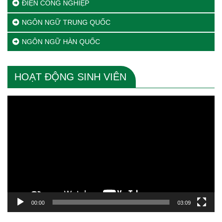
ĐIỆN CÔNG NGHIỆP
NGÔN NGỮ TRUNG QUỐC
NGÔN NGỮ HÀN QUỐC
HOẠT ĐỘNG SINH VIÊN
Trình
chơi
Video
00:00
03:09