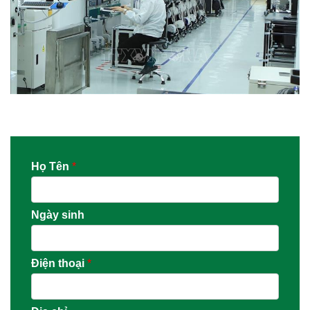
Họ Tên
*
Ngày sinh
Điện thoại
*