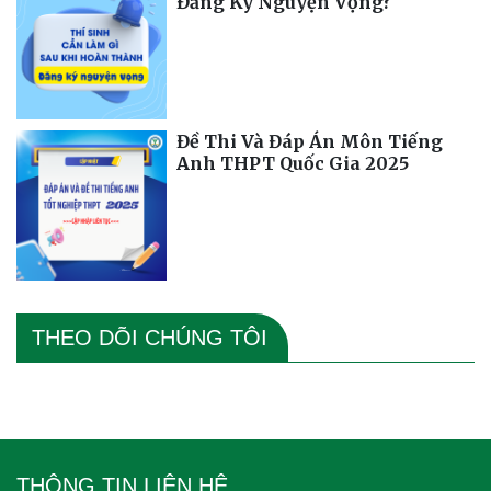
Đăng Ký Nguyện Vọng?
Đề Thi Và Đáp Án Môn Tiếng
Anh THPT Quốc Gia 2025
THEO DÕI CHÚNG TÔI
THÔNG TIN LIÊN HỆ