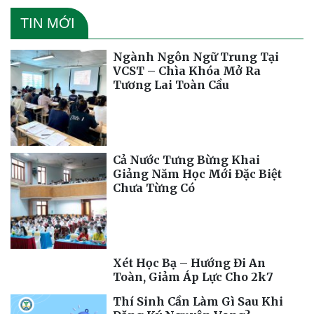
TIN MỚI
Ngành Ngôn Ngữ Trung Tại
VCST – Chìa Khóa Mở Ra
Tương Lai Toàn Cầu
Cả Nước Tưng Bừng Khai
Giảng Năm Học Mới Đặc Biệt
Chưa Từng Có
Xét Học Bạ – Hướng Đi An
Toàn, Giảm Áp Lực Cho 2k7
Thí Sinh Cần Làm Gì Sau Khi