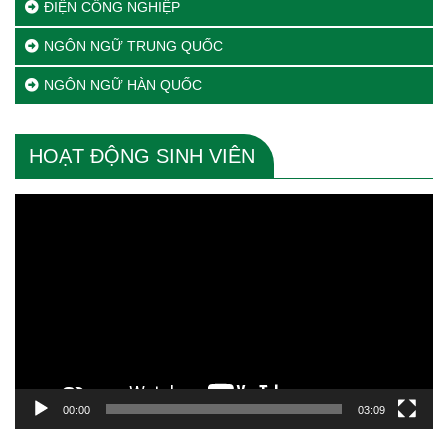
ĐIỆN CÔNG NGHIỆP
NGÔN NGỮ TRUNG QUỐC
NGÔN NGỮ HÀN QUỐC
HOẠT ĐỘNG SINH VIÊN
Trình
chơi
Video
00:00
03:09