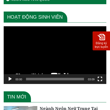
HOẠT ĐỘNG SINH VIÊN
Trình
chơi
Video
Đăng ký
trực tuyến
00:00
03:09
TIN MỚI
Ngành Ngôn Ngữ Trung Tại