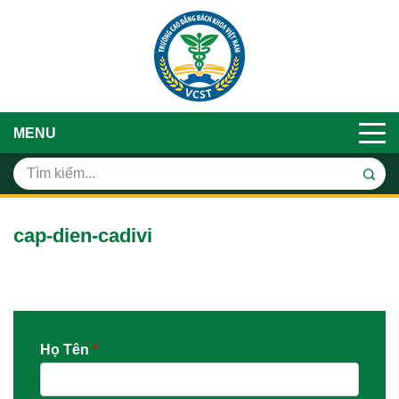
MENU
cap-dien-cadivi
Họ Tên
*