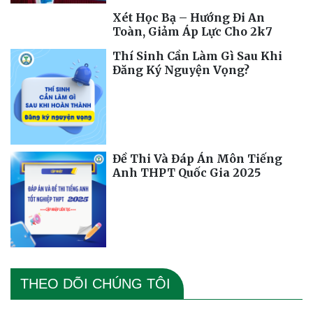
Xét Học Bạ – Hướng Đi An
Toàn, Giảm Áp Lực Cho 2k7
Thí Sinh Cần Làm Gì Sau Khi
Đăng Ký Nguyện Vọng?
Đề Thi Và Đáp Án Môn Tiếng
Anh THPT Quốc Gia 2025
THEO DÕI CHÚNG TÔI