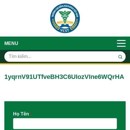
MENU
1yqrnV91UTfveBH3C6UIozVIne6WQrHA
Họ Tên
*