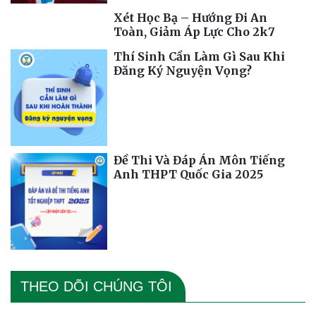
Xét Học Bạ – Hướng Đi An
Toàn, Giảm Áp Lực Cho 2k7
Thí Sinh Cần Làm Gì Sau Khi
Đăng Ký Nguyện Vọng?
Đề Thi Và Đáp Án Môn Tiếng
Anh THPT Quốc Gia 2025
THEO DÕI CHÚNG TÔI