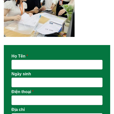
Họ Tên
*
Ngày sinh
Điện thoại
*
Địa chỉ