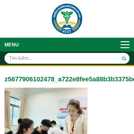
MENU
z5677906102478_a722e8fee5a88b3b3375b