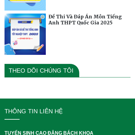
Đề Thi Và Đáp Án Môn Tiếng
Anh THPT Quốc Gia 2025
THEO DÕI CHÚNG TÔI
THÔNG TIN LIÊN HỆ
TUYỂN SINH CAO ĐẲNG BÁCH KHOA