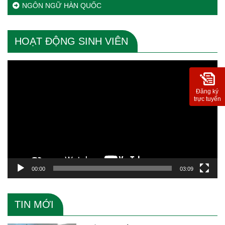
NGÔN NGỮ HÀN QUỐC
HOẠT ĐỘNG SINH VIÊN
Trình
chơi
Video
Đăng ký
trực tuyến
00:00
03:09
TIN MỚI