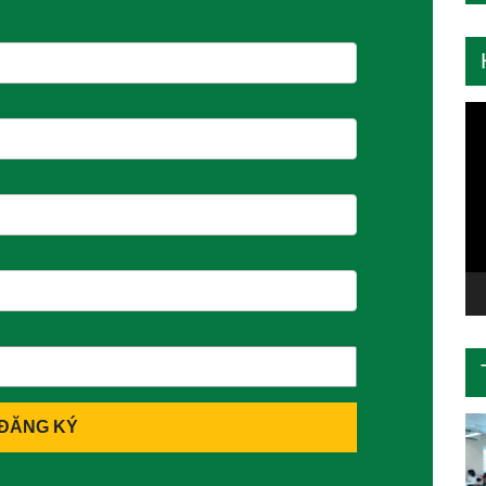
Tr
ch
Vi
ĐĂNG KÝ