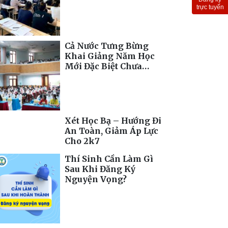
Toàn Cầu
trực tuyến
Cả Nước Tưng Bừng
Khai Giảng Năm Học
Mới Đặc Biệt Chưa
Từng Có
Xét Học Bạ – Hướng Đi
An Toàn, Giảm Áp Lực
Cho 2k7
Thí Sinh Cần Làm Gì
Sau Khi Đăng Ký
Nguyện Vọng?