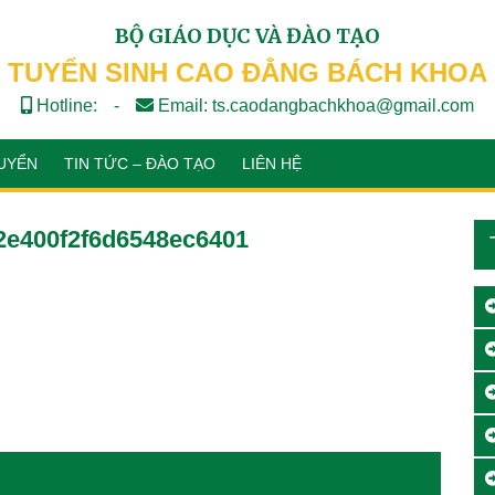
BỘ GIÁO DỤC VÀ ĐÀO TẠO
TUYỂN SINH CAO ĐẲNG BÁCH KHOA
Hotline:
-
Email: ts.caodangbachkhoa@gmail.com
UYỂN
TIN TỨC – ĐÀO TẠO
LIÊN HỆ
2e400f2f6d6548ec6401