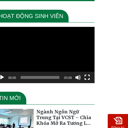
HOẠT ĐỘNG SINH VIÊN
ình
ơi
deo
00:00
03:09
TIN MỚI
Ngành Ngôn Ngữ
Trung Tại VCST – Chìa
Khóa Mở Ra Tương Lai
Đăng ký