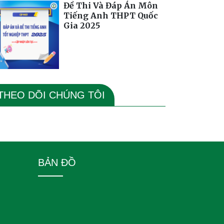
Đề Thi Và Đáp Án Môn
Tiếng Anh THPT Quốc
Gia 2025
THEO DÕI CHÚNG TÔI
BẢN ĐỒ