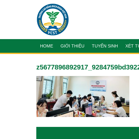
HOME
GIỚI THIỆU
TUYỂN SINH
XÉT T
z5677896892917_9284759bd392