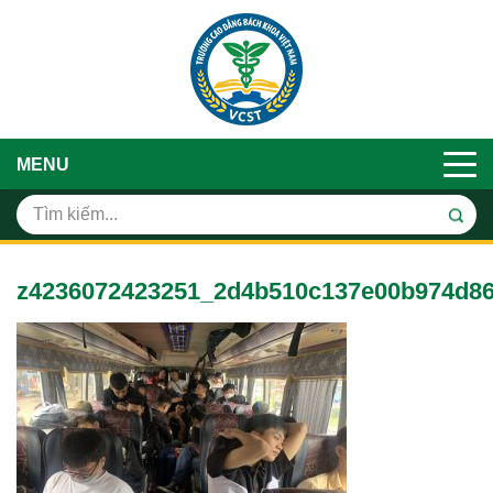
MENU
z4236072423251_2d4b510c137e00b974d8