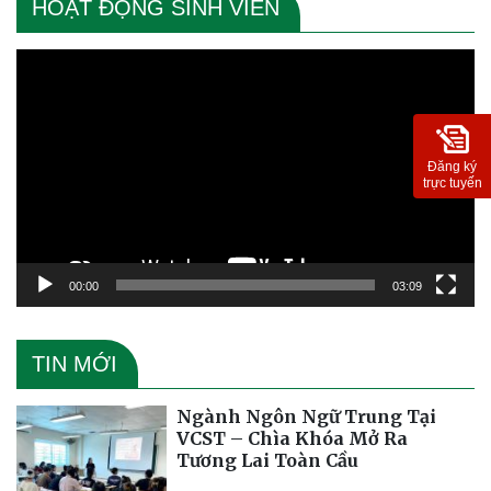
HOẠT ĐỘNG SINH VIÊN
Trình
chơi
Video
Đăng ký
trực tuyến
00:00
03:09
TIN MỚI
Ngành Ngôn Ngữ Trung Tại
VCST – Chìa Khóa Mở Ra
Tương Lai Toàn Cầu