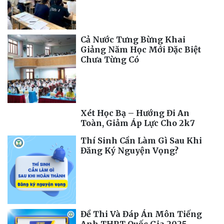
Cả Nước Tưng Bừng Khai
Giảng Năm Học Mới Đặc Biệt
Chưa Từng Có
Xét Học Bạ – Hướng Đi An
Toàn, Giảm Áp Lực Cho 2k7
Thí Sinh Cần Làm Gì Sau Khi
Đăng Ký Nguyện Vọng?
Đề Thi Và Đáp Án Môn Tiếng