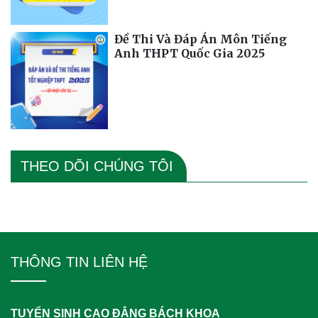
Đề Thi Và Đáp Án Môn Tiếng
Anh THPT Quốc Gia 2025
THEO DÕI CHÚNG TÔI
THÔNG TIN LIÊN HỆ
TUYỂN SINH CAO ĐẲNG BÁCH KHOA