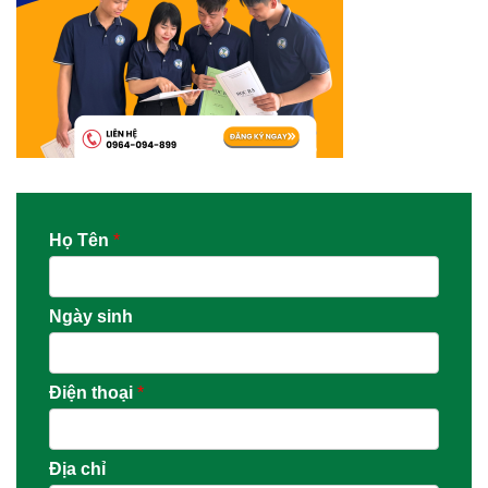
Họ Tên
*
Ngày sinh
Điện thoại
*
Địa chỉ