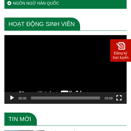
NGÔN NGỮ HÀN QUỐC
HOẠT ĐỘNG SINH VIÊN
Trình
chơi
Video
Đăng ký
trực tuyến
00:00
03:09
TIN MỚI