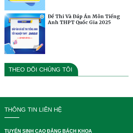
Đề Thi Và Đáp Án Môn Tiếng
Anh THPT Quốc Gia 2025
THEO DÕI CHÚNG TÔI
THÔNG TIN LIÊN HỆ
TUYỂN SINH CAO ĐẲNG BÁCH KHOA