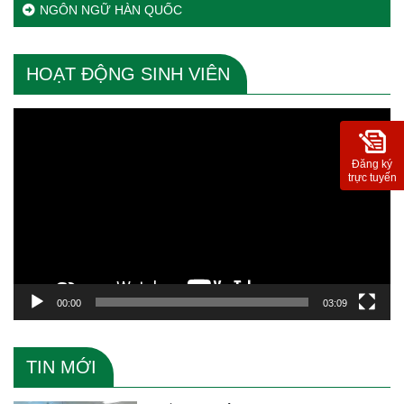
NGÔN NGỮ HÀN QUỐC
HOẠT ĐỘNG SINH VIÊN
Trình
chơi
Video
Đăng ký
trực tuyến
00:00
03:09
TIN MỚI