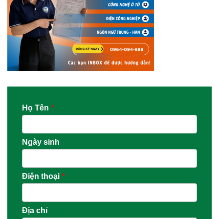
Họ Tên
*
Ngày sinh
Điện thoại
*
Địa chỉ