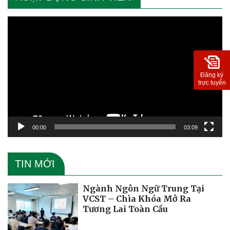
Trình
chơi
Video
Đăng ký
trực tuyến
00:00
03:09
TIN MỚI
Ngành Ngôn Ngữ Trung Tại
VCST – Chìa Khóa Mở Ra
Tương Lai Toàn Cầu