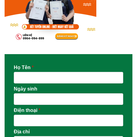
Họ Tên
*
Ngày sinh
Điện thoại
*
Địa chỉ