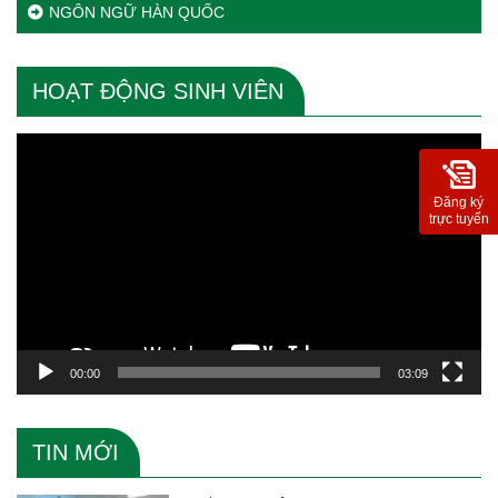
NGÔN NGỮ HÀN QUỐC
HOẠT ĐỘNG SINH VIÊN
Trình
chơi
Video
Đăng ký
trực tuyến
00:00
03:09
TIN MỚI