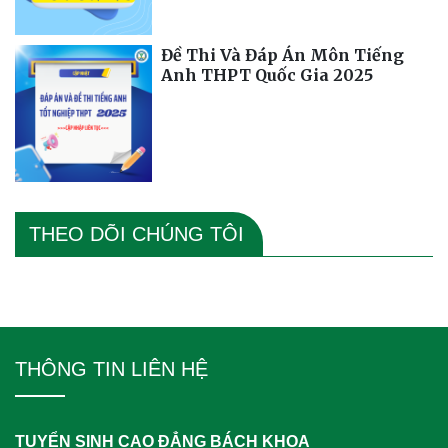
Đề Thi Và Đáp Án Môn Tiếng
Anh THPT Quốc Gia 2025
THEO DÕI CHÚNG TÔI
THÔNG TIN LIÊN HỆ
TUYỂN SINH CAO ĐẲNG BÁCH KHOA