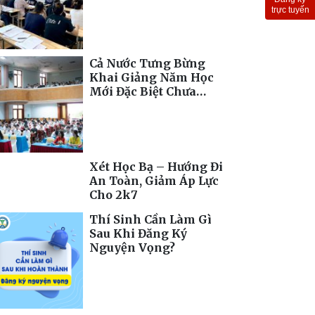
Toàn Cầu
trực tuyến
Cả Nước Tưng Bừng
Khai Giảng Năm Học
Mới Đặc Biệt Chưa
Từng Có
Xét Học Bạ – Hướng Đi
An Toàn, Giảm Áp Lực
Cho 2k7
Thí Sinh Cần Làm Gì
Sau Khi Đăng Ký
Nguyện Vọng?