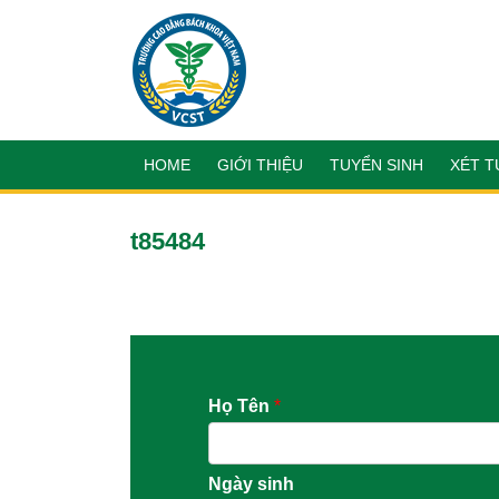
HOME
GIỚI THIỆU
TUYỂN SINH
XÉT T
t85484
Họ Tên
*
Ngày sinh