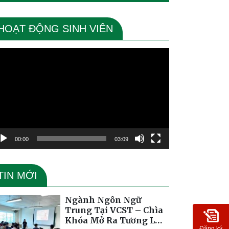
HOẠT ĐỘNG SINH VIÊN
ình
ơi
deo
00:00
03:09
TIN MỚI
Ngành Ngôn Ngữ
Trung Tại VCST – Chìa
Khóa Mở Ra Tương Lai
Đăng ký