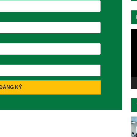
Tr
ch
Vi
ĐĂNG KÝ