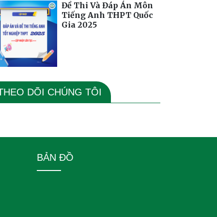
Đề Thi Và Đáp Án Môn
Tiếng Anh THPT Quốc
Gia 2025
THEO DÕI CHÚNG TÔI
BẢN ĐỒ