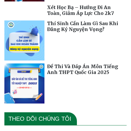
Xét Học Bạ – Hướng Đi An
Toàn, Giảm Áp Lực Cho 2k7
Thí Sinh Cần Làm Gì Sau Khi
Đăng Ký Nguyện Vọng?
Đề Thi Và Đáp Án Môn Tiếng
Anh THPT Quốc Gia 2025
THEO DÕI CHÚNG TÔI