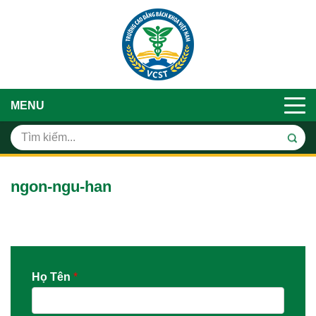
MENU
ngon-ngu-han
Họ Tên
*