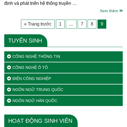
định và phát triển hệ thống truyền …
Xem thêm
« Trang trước
1
…
7
8
9
TUYỂN SINH
CÔNG NGHỆ THÔNG TIN
CÔNG NGHỆ Ô TÔ
ĐIỆN CÔNG NGHIỆP
NGÔN NGỮ TRUNG QUỐC
NGÔN NGỮ HÀN QUỐC
HOẠT ĐỘNG SINH VIÊN