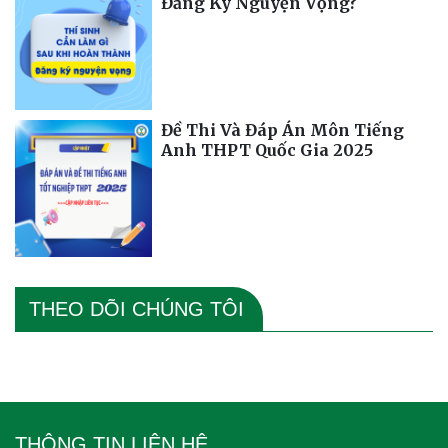
Đăng Ký Nguyện Vọng?
Đề Thi Và Đáp Án Môn Tiếng
Anh THPT Quốc Gia 2025
THEO DÕI CHÚNG TÔI
THÔNG TIN LIÊN HỆ