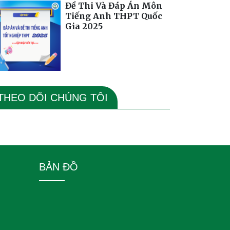
Đề Thi Và Đáp Án Môn
Tiếng Anh THPT Quốc
Gia 2025
THEO DÕI CHÚNG TÔI
BẢN ĐỒ