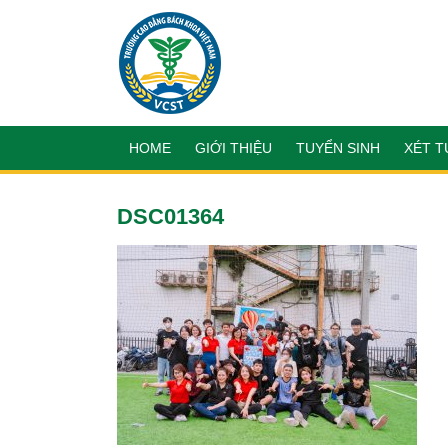
HOME
GIỚI THIỆU
TUYỂN SINH
XÉT T
DSC01364