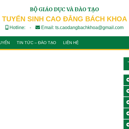
BỘ GIÁO DỤC VÀ ĐÀO TẠO
TUYỂN SINH CAO ĐẲNG BÁCH KHOA
Hotline:
-
Email: ts.caodangbachkhoa@gmail.com
UYỂN
TIN TỨC – ĐÀO TẠO
LIÊN HỆ