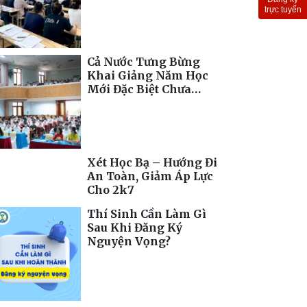
Toàn Cầu
trực tuyến
Cả Nước Tưng Bừng
Khai Giảng Năm Học
Mới Đặc Biệt Chưa
Từng Có
Xét Học Bạ – Hướng Đi
An Toàn, Giảm Áp Lực
Cho 2k7
Thí Sinh Cần Làm Gì
Sau Khi Đăng Ký
Nguyện Vọng?