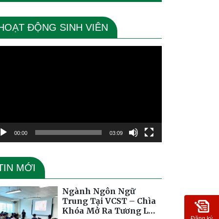
HOẠT ĐỘNG SINH VIÊN
ình
ơi
deo
00:00
03:09
TIN MỚI
Ngành Ngôn Ngữ
Trung Tại VCST – Chìa
Khóa Mở Ra Tương Lai
Đăng ký