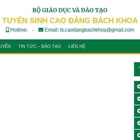
BỘ GIÁO DỤC VÀ ĐÀO TẠO
TUYỂN SINH CAO ĐẲNG BÁCH KHOA
Hotline:
-
Email: ts.caodangbachkhoa@gmail.com
UYỂN
TIN TỨC – ĐÀO TẠO
LIÊN HỆ