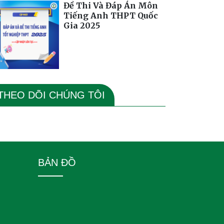
Đề Thi Và Đáp Án Môn
Tiếng Anh THPT Quốc
Gia 2025
THEO DÕI CHÚNG TÔI
BẢN ĐỒ