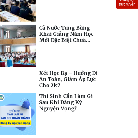
Toàn Cầu
trực tuyến
Cả Nước Tưng Bừng
Khai Giảng Năm Học
Mới Đặc Biệt Chưa
Từng Có
Xét Học Bạ – Hướng Đi
An Toàn, Giảm Áp Lực
Cho 2k7
Thí Sinh Cần Làm Gì
Sau Khi Đăng Ký
Nguyện Vọng?