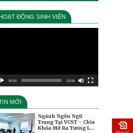
HOẠT ĐỘNG SINH VIÊN
ình
ơi
deo
00:00
03:09
TIN MỚI
Ngành Ngôn Ngữ
Trung Tại VCST – Chìa
Khóa Mở Ra Tương Lai
Đăng ký