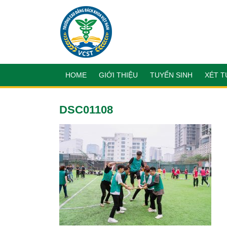
HOME
GIỚI THIỆU
TUYỂN SINH
XÉT T
DSC01108