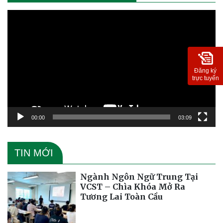
Trình
chơi
Video
Đăng ký
trực tuyến
00:00
03:09
TIN MỚI
Ngành Ngôn Ngữ Trung Tại
VCST – Chìa Khóa Mở Ra
Tương Lai Toàn Cầu