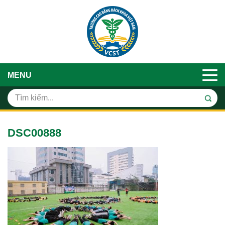
MENU
DSC00888