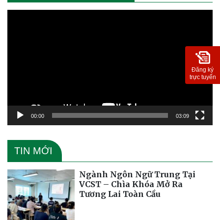
Trình
chơi
Video
Đăng ký
trực tuyến
00:00
03:09
TIN MỚI
Ngành Ngôn Ngữ Trung Tại
VCST – Chìa Khóa Mở Ra
Tương Lai Toàn Cầu