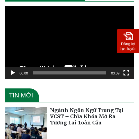
Trình
chơi
Video
Đăng ký
trực tuyến
00:00
03:09
TIN MỚI
Ngành Ngôn Ngữ Trung Tại
VCST – Chìa Khóa Mở Ra
Tương Lai Toàn Cầu