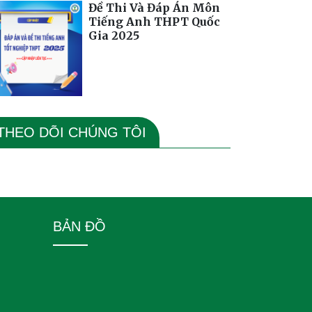
Đề Thi Và Đáp Án Môn
Tiếng Anh THPT Quốc
Gia 2025
THEO DÕI CHÚNG TÔI
BẢN ĐỒ