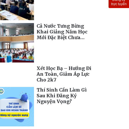
Toàn Cầu
trực tuyến
Cả Nước Tưng Bừng
Khai Giảng Năm Học
Mới Đặc Biệt Chưa
Từng Có
Xét Học Bạ – Hướng Đi
An Toàn, Giảm Áp Lực
Cho 2k7
Thí Sinh Cần Làm Gì
Sau Khi Đăng Ký
Nguyện Vọng?