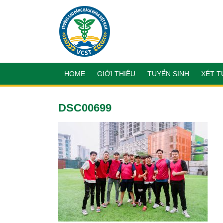
HOME
GIỚI THIỆU
TUYỂN SINH
XÉT T
DSC00699