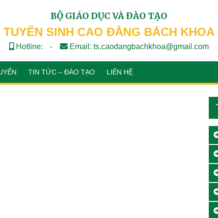
BỘ GIÁO DỤC VÀ ĐÀO TẠO
TUYỂN SINH CAO ĐẲNG BÁCH KHOA
Hotline:
-
Email: ts.caodangbachkhoa@gmail.com
UYỂN
TIN TỨC – ĐÀO TẠO
LIÊN HỆ