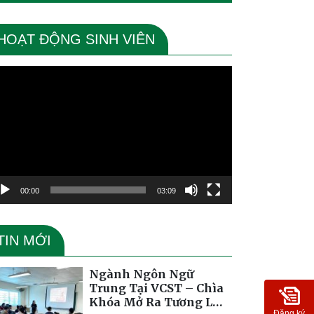
HOẠT ĐỘNG SINH VIÊN
ình
ơi
deo
00:00
03:09
TIN MỚI
Ngành Ngôn Ngữ
Trung Tại VCST – Chìa
Khóa Mở Ra Tương Lai
Đăng ký