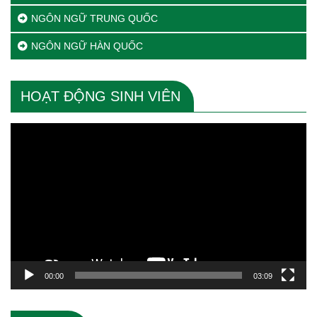
NGÔN NGỮ TRUNG QUỐC
NGÔN NGỮ HÀN QUỐC
HOẠT ĐỘNG SINH VIÊN
Trình
chơi
Video
00:00
03:09