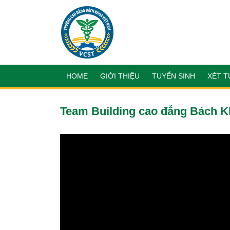
HOME
GIỚI THIỆU
TUYỂN SINH
XÉT T
Team Building cao đẳng Bách K