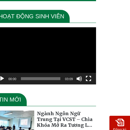
HOẠT ĐỘNG SINH VIÊN
ình
ơi
deo
00:00
03:09
TIN MỚI
Ngành Ngôn Ngữ
Trung Tại VCST – Chìa
Khóa Mở Ra Tương Lai
Đăng ký