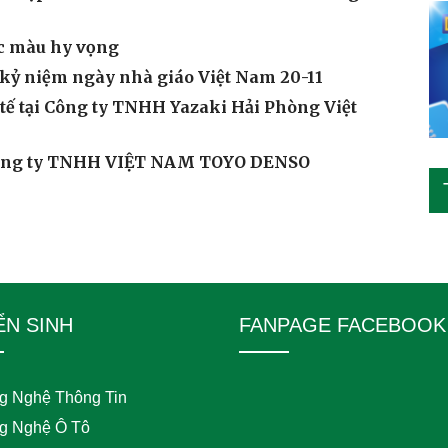
c màu hy vọng
 kỷ niệm ngày nhà giáo Việt Nam 20-11
 tế tại Công ty TNHH Yazaki Hải Phòng Việt
i Công ty TNHH VIỆT NAM TOYO DENSO
ỂN SINH
FANPAGE FACEBOOK
g Nghệ Thông Tin
g Nghệ Ô Tô