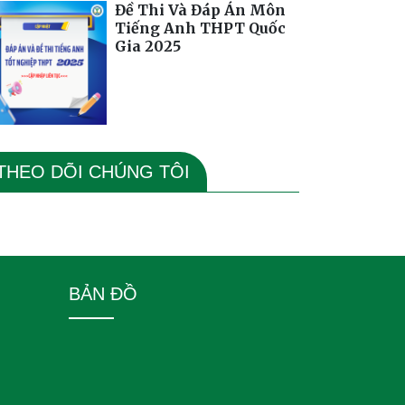
Đề Thi Và Đáp Án Môn
Tiếng Anh THPT Quốc
Gia 2025
THEO DÕI CHÚNG TÔI
BẢN ĐỒ