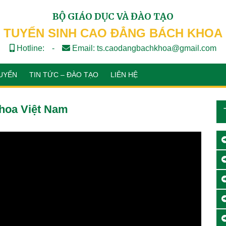
BỘ GIÁO DỤC VÀ ĐÀO TẠO
TUYỂN SINH CAO ĐẲNG BÁCH KHOA
Hotline:
-
Email: ts.caodangbachkhoa@gmail.com
UYỂN
TIN TỨC – ĐÀO TẠO
LIÊN HỆ
hoa Việt Nam