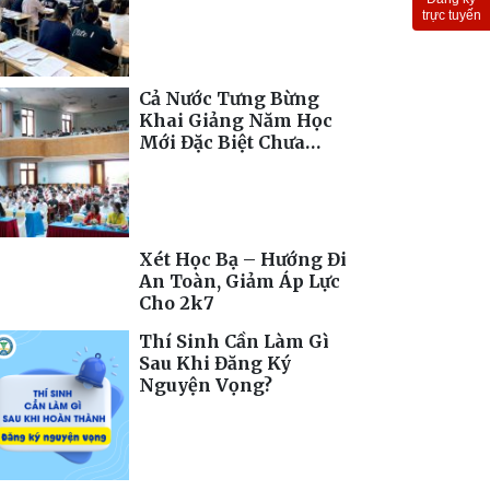
Toàn Cầu
trực tuyến
Cả Nước Tưng Bừng
Khai Giảng Năm Học
Mới Đặc Biệt Chưa
Từng Có
Xét Học Bạ – Hướng Đi
An Toàn, Giảm Áp Lực
Cho 2k7
Thí Sinh Cần Làm Gì
Sau Khi Đăng Ký
Nguyện Vọng?