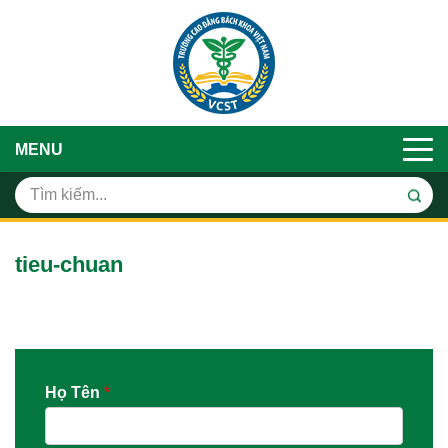
MENU
tieu-chuan
Họ Tên
*