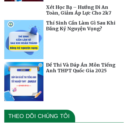
Xét Học Bạ – Hướng Đi An
Toàn, Giảm Áp Lực Cho 2k7
Thí Sinh Cần Làm Gì Sau Khi
Đăng Ký Nguyện Vọng?
Đề Thi Và Đáp Án Môn Tiếng
Anh THPT Quốc Gia 2025
THEO DÕI CHÚNG TÔI