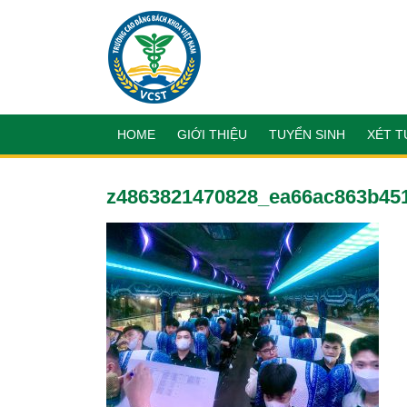
HOME
GIỚI THIỆU
TUYỂN SINH
XÉT T
z4863821470828_ea66ac863b45