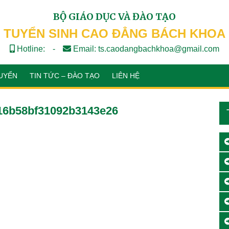
BỘ GIÁO DỤC VÀ ĐÀO TẠO
TUYỂN SINH CAO ĐẲNG BÁCH KHOA
Hotline:
-
Email: ts.caodangbachkhoa@gmail.com
UYỂN
TIN TỨC – ĐÀO TẠO
LIÊN HỆ
16b58bf31092b3143e26