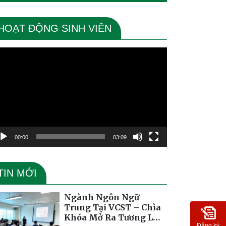
HOẠT ĐỘNG SINH VIÊN
ình
ơi
deo
00:00
03:09
TIN MỚI
Ngành Ngôn Ngữ
Trung Tại VCST – Chìa
Khóa Mở Ra Tương Lai
Đăng ký