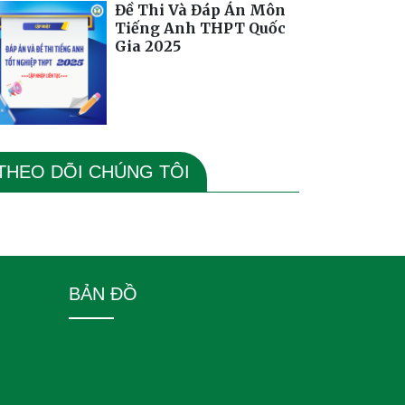
Đề Thi Và Đáp Án Môn
Tiếng Anh THPT Quốc
Gia 2025
THEO DÕI CHÚNG TÔI
BẢN ĐỒ