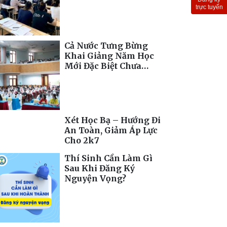
Toàn Cầu
trực tuyến
Cả Nước Tưng Bừng
Khai Giảng Năm Học
Mới Đặc Biệt Chưa
Từng Có
Xét Học Bạ – Hướng Đi
An Toàn, Giảm Áp Lực
Cho 2k7
Thí Sinh Cần Làm Gì
Sau Khi Đăng Ký
Nguyện Vọng?