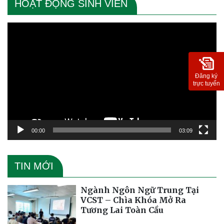
HOẠT ĐỘNG SINH VIÊN
Trình
chơi
Video
Đăng ký
trực tuyến
00:00
03:09
TIN MỚI
Ngành Ngôn Ngữ Trung Tại
VCST – Chìa Khóa Mở Ra
Tương Lai Toàn Cầu