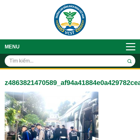
MENU
z4863821470589_af94a41884e0a429782ce