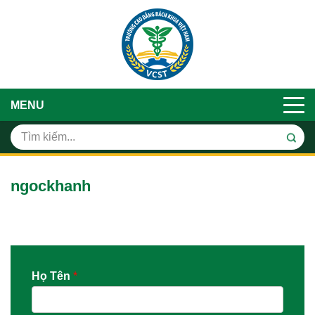
MENU
ngockhanh
Họ Tên
*