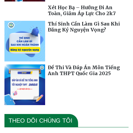
Xét Học Bạ – Hướng Đi An
Toàn, Giảm Áp Lực Cho 2k7
Thí Sinh Cần Làm Gì Sau Khi
Đăng Ký Nguyện Vọng?
Đề Thi Và Đáp Án Môn Tiếng
Anh THPT Quốc Gia 2025
THEO DÕI CHÚNG TÔI