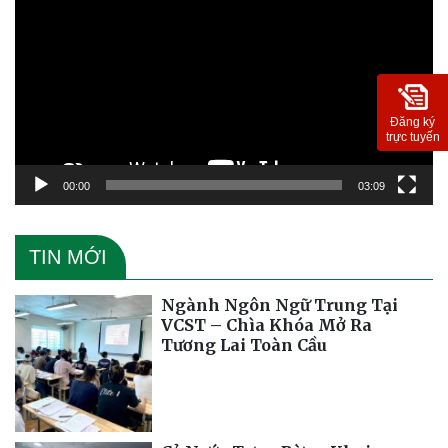
chơi
Video
Đăng ký
trực tuyến
00:00
03:09
TIN MỚI
Ngành Ngôn Ngữ Trung Tại
VCST – Chìa Khóa Mở Ra
Tương Lai Toàn Cầu