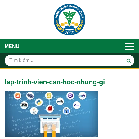
MENU
lap-trinh-vien-can-hoc-nhung-gi