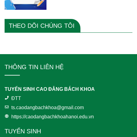
THEO DÕI CHÚNG TÔI
THÔNG TIN LIÊN HỆ
TUYỂN SINH CAO ĐẲNG BÁCH KHOA
ĐTT
ts.caodangbachkhoa@gmail.com
https://caodangbachkhoahanoi.edu.vn
TUYỂN SINH