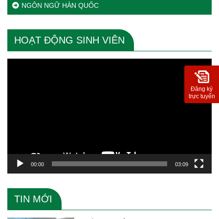
NGÔN NGỮ HÀN QUỐC
HOẠT ĐỘNG SINH VIÊN
Trình
chơi
Video
Đăng ký
trực tuyến
00:00
03:09
TIN MỚI