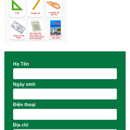
Họ Tên
*
Ngày sinh
Điện thoại
*
Địa chỉ