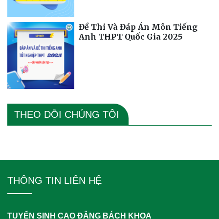
Đề Thi Và Đáp Án Môn Tiếng
Anh THPT Quốc Gia 2025
THEO DÕI CHÚNG TÔI
THÔNG TIN LIÊN HỆ
TUYỂN SINH CAO ĐẲNG BÁCH KHOA