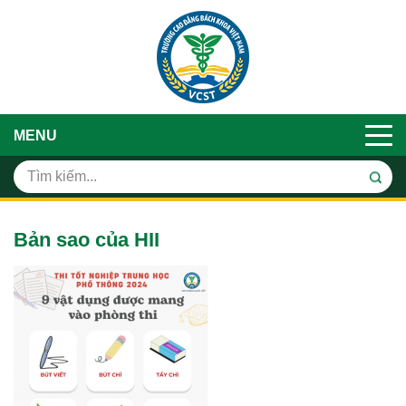
MENU
Bản sao của HII