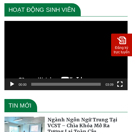
HOẠT ĐỘNG SINH VIÊN
Trình
chơi
Video
Đăng ký
trực tuyến
00:00
03:09
TIN MỚI
Ngành Ngôn Ngữ Trung Tại
VCST – Chìa Khóa Mở Ra
Tương Lai Toàn Cầu