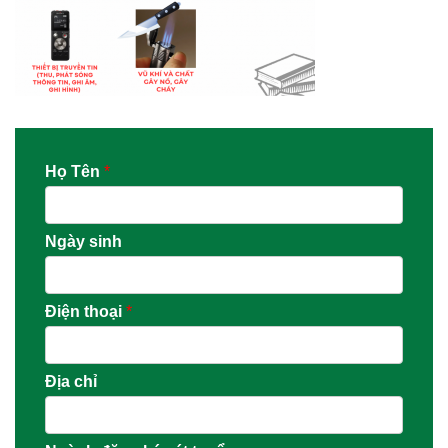
Họ Tên
*
Ngày sinh
Điện thoại
*
Địa chỉ