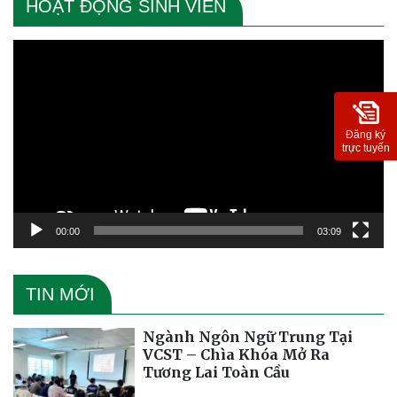
HOẠT ĐỘNG SINH VIÊN
Trình
chơi
Video
Đăng ký
trực tuyến
00:00
03:09
TIN MỚI
Ngành Ngôn Ngữ Trung Tại
VCST – Chìa Khóa Mở Ra
Tương Lai Toàn Cầu