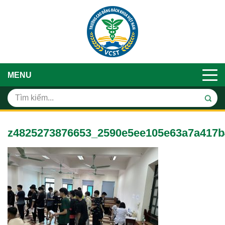
MENU
z4825273876653_2590e5ee105e63a7a417b