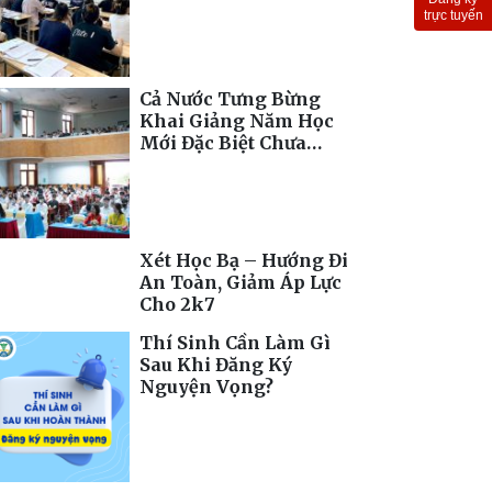
Toàn Cầu
trực tuyến
Cả Nước Tưng Bừng
Khai Giảng Năm Học
Mới Đặc Biệt Chưa
Từng Có
Xét Học Bạ – Hướng Đi
An Toàn, Giảm Áp Lực
Cho 2k7
Thí Sinh Cần Làm Gì
Sau Khi Đăng Ký
Nguyện Vọng?