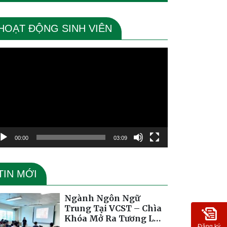
HOẠT ĐỘNG SINH VIÊN
ình
ơi
deo
00:00
03:09
TIN MỚI
Ngành Ngôn Ngữ
Trung Tại VCST – Chìa
Khóa Mở Ra Tương Lai
Đăng ký