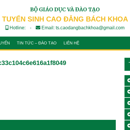
BỘ GIÁO DỤC VÀ ĐÀO TẠO
TUYỂN SINH CAO ĐẲNG BÁCH KHOA
Hotline:
-
Email: ts.caodangbachkhoa@gmail.com
UYỂN
TIN TỨC – ĐÀO TẠO
LIÊN HỆ
c33c104c6e616a1f8049