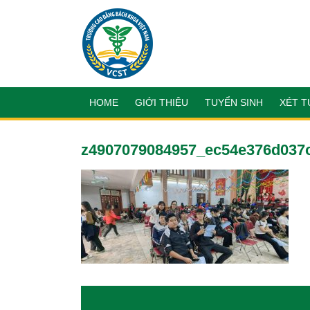
HOME
GIỚI THIỆU
TUYỂN SINH
XÉT T
z4907079084957_ec54e376d037