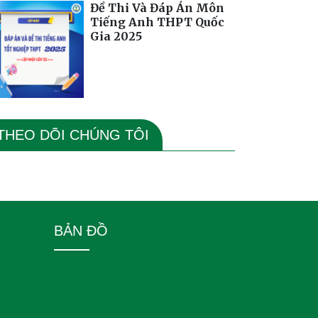
Đề Thi Và Đáp Án Môn
Tiếng Anh THPT Quốc
Gia 2025
THEO DÕI CHÚNG TÔI
BẢN ĐỒ