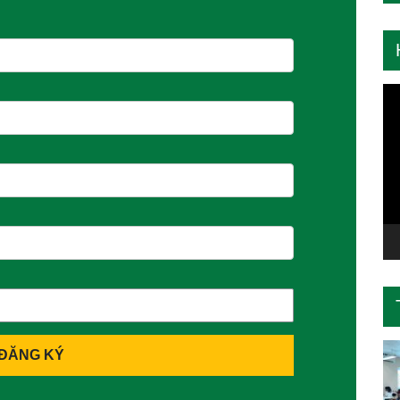
Tr
ch
Vi
ĐĂNG KÝ