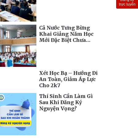
Toàn Cầu
trực tuyến
Cả Nước Tưng Bừng
Khai Giảng Năm Học
Mới Đặc Biệt Chưa
Từng Có
Xét Học Bạ – Hướng Đi
An Toàn, Giảm Áp Lực
Cho 2k7
Thí Sinh Cần Làm Gì
Sau Khi Đăng Ký
Nguyện Vọng?