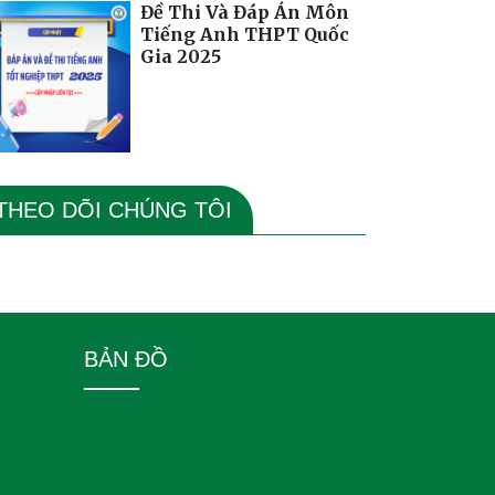
Đề Thi Và Đáp Án Môn
Tiếng Anh THPT Quốc
Gia 2025
THEO DÕI CHÚNG TÔI
BẢN ĐỒ