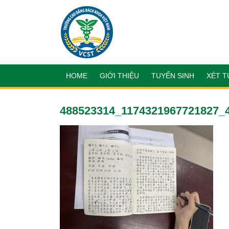
HOME
GIỚI THIỆU
TUYỂN SINH
XÉT T
488523314_1174321967721827_