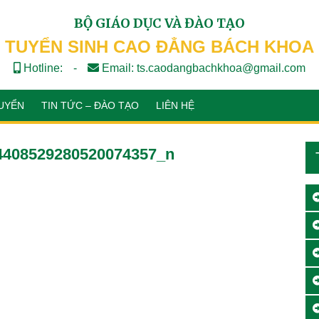
BỘ GIÁO DỤC VÀ ĐÀO TẠO
TUYỂN SINH CAO ĐẲNG BÁCH KHOA
Hotline:
-
Email: ts.caodangbachkhoa@gmail.com
UYỂN
TIN TỨC – ĐÀO TẠO
LIÊN HỆ
4408529280520074357_n