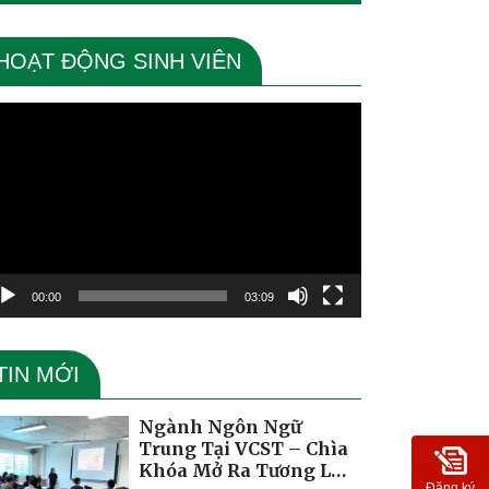
HOẠT ĐỘNG SINH VIÊN
ình
ơi
deo
00:00
03:09
TIN MỚI
Ngành Ngôn Ngữ
Trung Tại VCST – Chìa
Khóa Mở Ra Tương Lai
Đăng ký