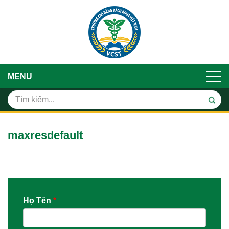
MENU
maxresdefault
Họ Tên
*