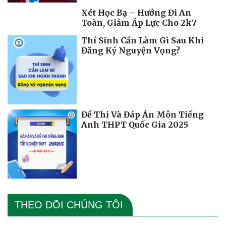
Xét Học Bạ – Hướng Đi An
Toàn, Giảm Áp Lực Cho 2k7
Thí Sinh Cần Làm Gì Sau Khi
Đăng Ký Nguyện Vọng?
Đề Thi Và Đáp Án Môn Tiếng
Anh THPT Quốc Gia 2025
THEO DÕI CHÚNG TÔI