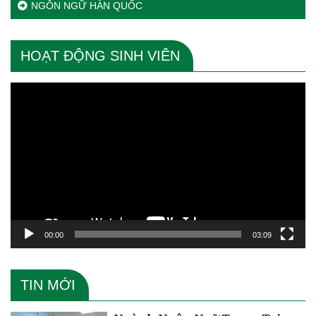
NGÔN NGỮ HÀN QUỐC
HOẠT ĐỘNG SINH VIÊN
Trình
chơi
Video
00:00
03:09
TIN MỚI