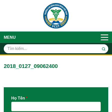
MENU
2018_0127_09062400
Họ Tên
*