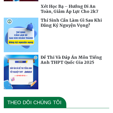
Xét Học Bạ – Hướng Đi An
Toàn, Giảm Áp Lực Cho 2k7
Thí Sinh Cần Làm Gì Sau Khi
Đăng Ký Nguyện Vọng?
Đề Thi Và Đáp Án Môn Tiếng
Anh THPT Quốc Gia 2025
THEO DÕI CHÚNG TÔI