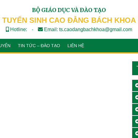
BỘ GIÁO DỤC VÀ ĐÀO TẠO
TUYỂN SINH CAO ĐẲNG BÁCH KHOA
Hotline:
-
Email: ts.caodangbachkhoa@gmail.com
UYỂN
TIN TỨC – ĐÀO TẠO
LIÊN HỆ