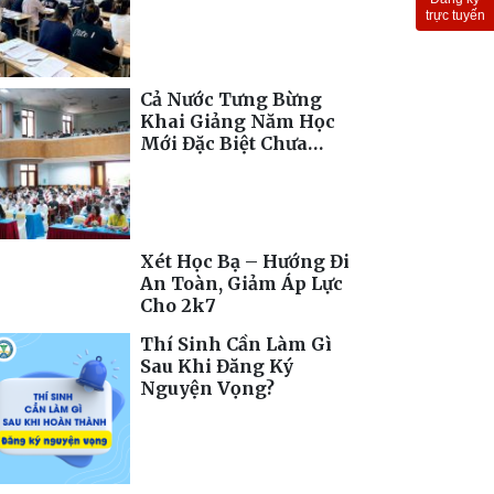
Toàn Cầu
trực tuyến
Cả Nước Tưng Bừng
Khai Giảng Năm Học
Mới Đặc Biệt Chưa
Từng Có
Xét Học Bạ – Hướng Đi
An Toàn, Giảm Áp Lực
Cho 2k7
Thí Sinh Cần Làm Gì
Sau Khi Đăng Ký
Nguyện Vọng?