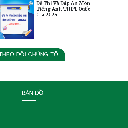
Đề Thi Và Đáp Án Môn
Tiếng Anh THPT Quốc
Gia 2025
THEO DÕI CHÚNG TÔI
BẢN ĐỒ