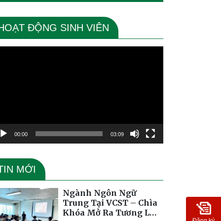
HOẠT ĐỘNG SINH VIÊN
ình
ơi
deo
00:00
03:09
TIN MỚI
Ngành Ngôn Ngữ
Trung Tại VCST – Chìa
Khóa Mở Ra Tương Lai
Đăng ký