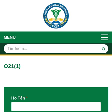
MENU
O21(1)
Họ Tên
*