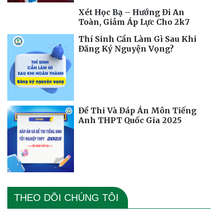
Xét Học Bạ – Hướng Đi An
Toàn, Giảm Áp Lực Cho 2k7
Thí Sinh Cần Làm Gì Sau Khi
Đăng Ký Nguyện Vọng?
Đề Thi Và Đáp Án Môn Tiếng
Anh THPT Quốc Gia 2025
THEO DÕI CHÚNG TÔI