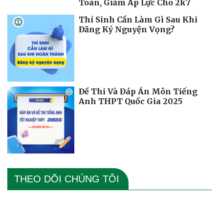
Toàn, Giảm Áp Lực Cho 2k7
Thí Sinh Cần Làm Gì Sau Khi
Đăng Ký Nguyện Vọng?
Đề Thi Và Đáp Án Môn Tiếng
Anh THPT Quốc Gia 2025
THEO DÕI CHÚNG TÔI