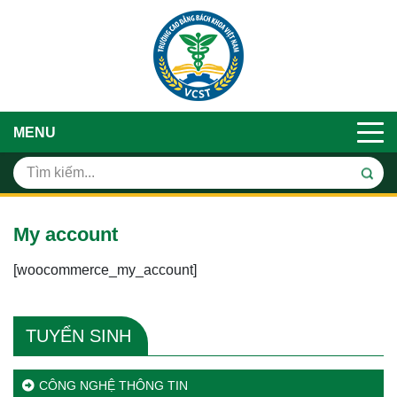
MENU
My account
[woocommerce_my_account]
TUYỂN SINH
CÔNG NGHỆ THÔNG TIN