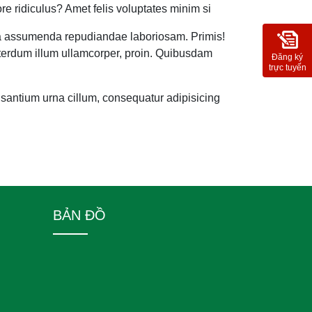
ore ridiculus? Amet felis voluptates minim si
, a assumenda repudiandae laboriosam. Primis!
interdum illum ullamcorper, proin. Quibusdam
Đăng ký
trực tuyến
santium urna cillum, consequatur adipisicing
BẢN ĐỒ