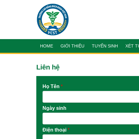
HOME
GIỚI THIỆU
TUYỂN SINH
XÉT T
Liên hệ
Họ Tên
*
Ngày sinh
Điện thoại
*