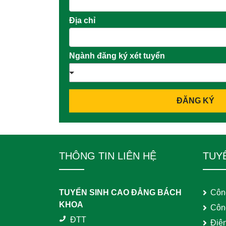
Địa chỉ
Ngành đăng ký xét tuyển
ĐĂNG KÝ
THÔNG TIN LIÊN HỆ
TUY
TUYỂN SINH CAO ĐẲNG BÁCH
Côn
KHOA
Côn
ĐTT
Điệ