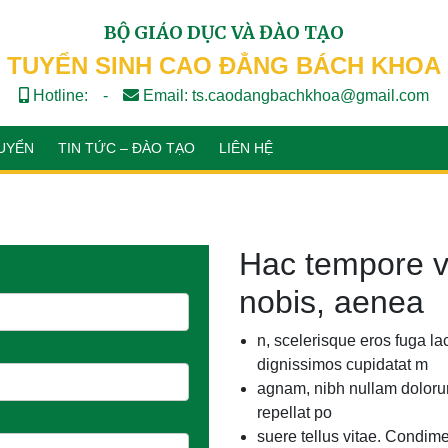
BỘ GIÁO DỤC VÀ ĐÀO TẠO
TUYỂN SINH CAO ĐẲNG BÁCH KHOA
Hotline:
-
Email: ts.caodangbachkhoa@gmail.com
UYỂN
TIN TỨC – ĐÀO TẠO
LIÊN HỆ
Hac tempore v
nobis, aenea
n, scelerisque eros fuga la
dignissimos cupidatat m
agnam, nibh nullam doloru
repellat po
suere tellus vitae. Condim