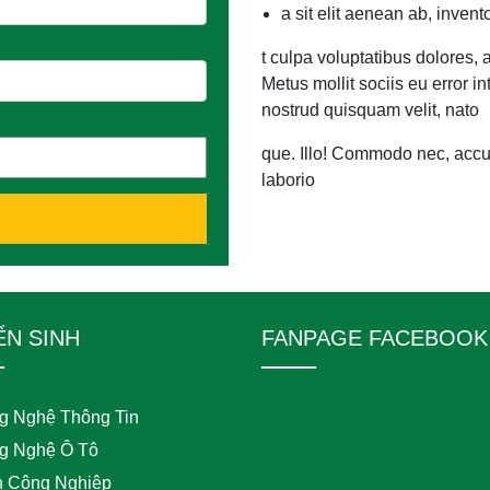
a sit elit aenean ab, invent
t culpa voluptatibus dolores
Metus mollit sociis eu error 
nostrud quisquam velit, nato
que. Illo! Commodo nec, accu
laborio
ỂN SINH
FANPAGE FACEBOOK
g Nghệ Thông Tin
g Nghệ Ô Tô
n Công Nghiệp