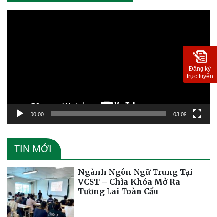
Trình
chơi
Video
Đăng ký
trực tuyến
00:00
03:09
TIN MỚI
Ngành Ngôn Ngữ Trung Tại
VCST – Chìa Khóa Mở Ra
Tương Lai Toàn Cầu