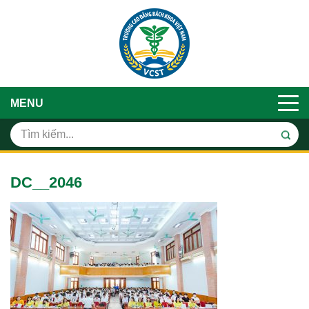
MENU
DC__2046