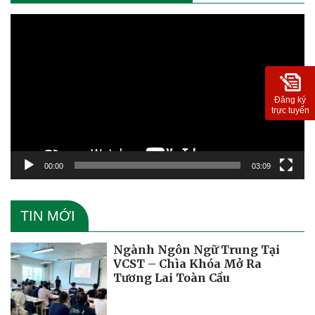
Trình
chơi
Video
Đăng ký
trực tuyến
00:00
03:09
TIN MỚI
Ngành Ngôn Ngữ Trung Tại
VCST – Chìa Khóa Mở Ra
Tương Lai Toàn Cầu