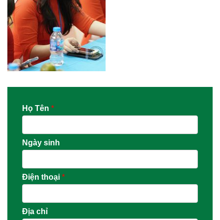
Họ Tên
*
Ngày sinh
Điện thoại
*
Địa chỉ