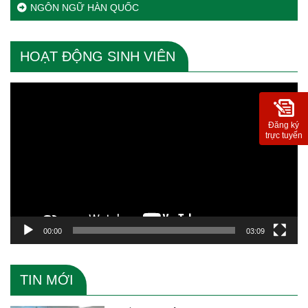
NGÔN NGỮ HÀN QUỐC
HOẠT ĐỘNG SINH VIÊN
Trình
chơi
Video
Đăng ký
trực tuyến
00:00
03:09
TIN MỚI