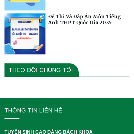
Đề Thi Và Đáp Án Môn Tiếng
Anh THPT Quốc Gia 2025
THEO DÕI CHÚNG TÔI
THÔNG TIN LIÊN HỆ
TUYỂN SINH CAO ĐẲNG BÁCH KHOA