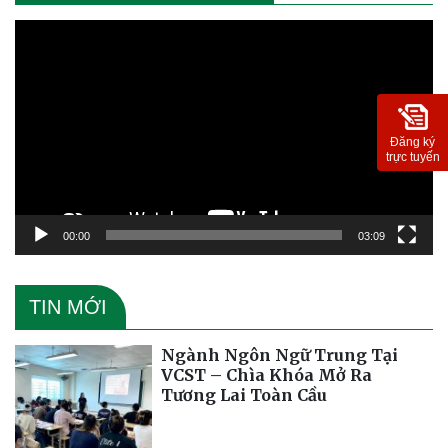
Trình
chơi
Video
Đăng ký
trực tuyến
00:00
03:09
TIN MỚI
Ngành Ngôn Ngữ Trung Tại
VCST – Chìa Khóa Mở Ra
Tương Lai Toàn Cầu